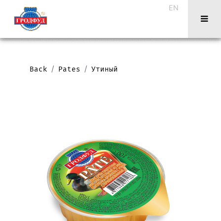
EN
Back
Pates
Утиный